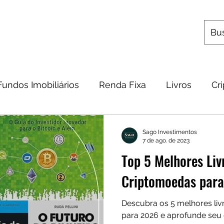
s
Utilitários
Quem Somos
Contato
Fundos Imobiliários
Renda Fixa
Livros
Cr
omia
Metais Preciosos
Educação Financeira
Sago Investimentos
7 de ago. de 2023
Top 5 Melhores Liv
Frases
Dicas
Carteira
Bitcoin
Criptomoedas par
Descubra os 5 melhores li
para 2026 e aprofunde seu