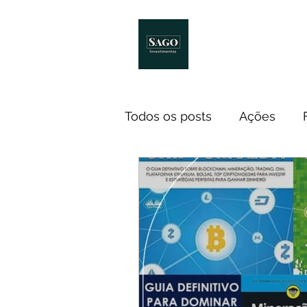
Início
Melhores Livro
Todos os posts
Ações
Notícias
ETF
Econ
Investidores
Cursos