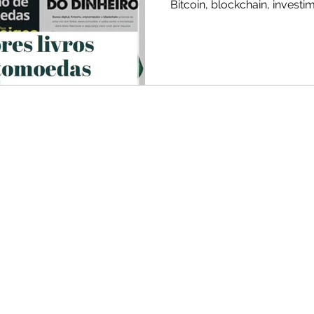
Bitcoin, blockchain, invest
estratégias do mercado cr
funcionam os ativos digitais,
oportunidades e como usar
investir com mais seguranç