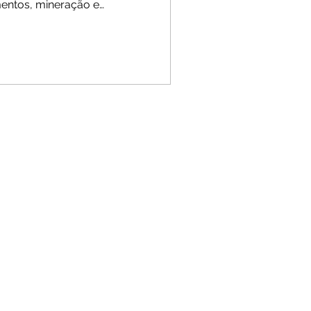
imentos, mineração e
ipto. Aprenda como
 os riscos, as
 esse conhecimento para
a e visão de longo prazo.