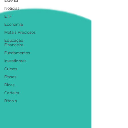
Exterior
Notícias
ETF
Economia
Metais Preciosos
Educação
Financeira
Fundamentos
Investidores
Cursos
Frases
Dicas
Carteira
Bitcoin