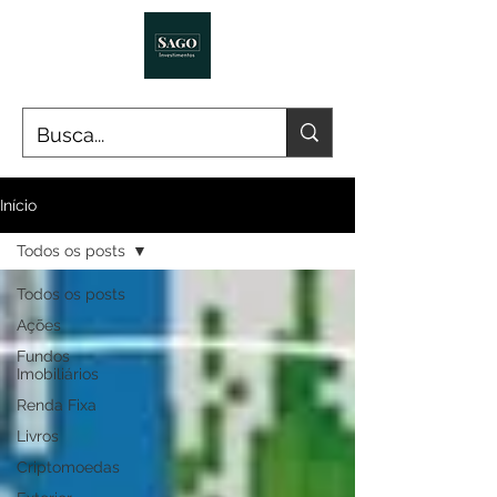
Início
Todos os posts
Todos os posts
Ações
Fundos
Imobiliários
Renda Fixa
Livros
Criptomoedas