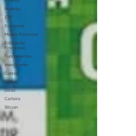
Exterior
Notícias
ETF
Economia
Metais Preciosos
Educação
Financeira
Fundamentos
Investidores
Cursos
Frases
Dicas
Carteira
Bitcoin