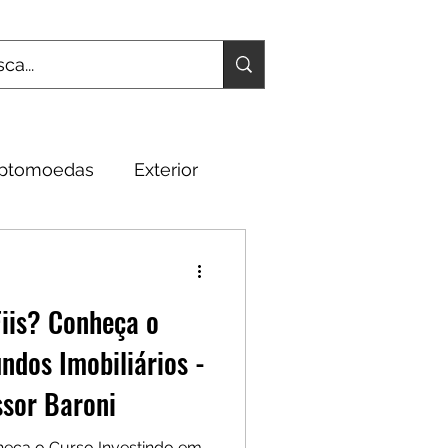
iptomoedas
Exterior
Fundamentos
iis? Conheça o
ndos Imobiliários -
ssor Baroni
heça o Curso Investindo em