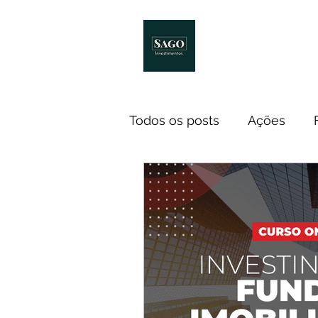
Início
Melhores Livro
Todos os posts
Ações
Notícias
ETF
Econ
Investidores
Cursos