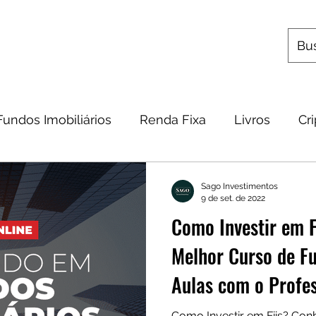
s
Utilitários
Quem Somos
Contato
Fundos Imobiliários
Renda Fixa
Livros
Cr
omia
Metais Preciosos
Educação Financeira
Sago Investimentos
9 de set. de 2022
Como Investir em F
Frases
Dicas
Carteira
Bitcoin
Melhor Curso de Fu
Aulas com o Profe
Como Investir em Fiis? Con