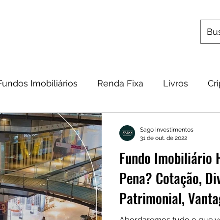
s
Utilitários
Quem Somos
Contato
Fundos Imobiliários
Renda Fixa
Livros
Cr
omia
Metais Preciosos
Educação Financeira
Sago Investimentos
31 de out. de 2022
Fundo Imobiliário 
Frases
Dicas
Carteira
Bitcoin
Pena? Cotação, Div
Patrimonial, Vanta
Abordaremos tudo o que vo