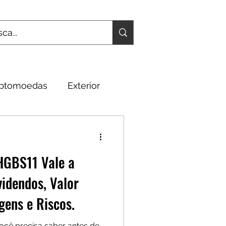
iptomoedas
Exterior
Fundamentos
HGBS11 Vale a
idendos, Valor
gens e Riscos.
cê precisa saber antes de