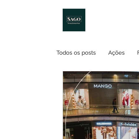
Início
Melhores Livro
Todos os posts
Ações
Notícias
ETF
Econ
Investidores
Cursos