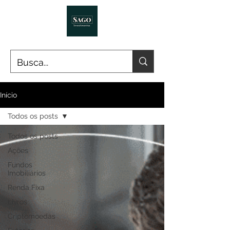
Início
Todos os posts
Todos os posts
Ações
Fundos
Imobiliários
Renda Fixa
Livros
Criptomoedas