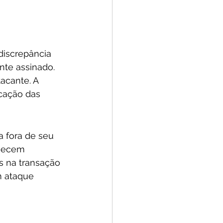
iscrepância 
nte assinado. 
tacante. A 
icação das 
a fora de seu 
anecem 
 na transação 
 ataque 