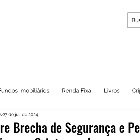
s
Utilitários
Quem Somos
Contato
Fundos Imobiliários
Renda Fixa
Livros
Cr
s
27 de jul. de 2024
omia
Metais Preciosos
Educação Financeira
fre Brecha de Segurança e P