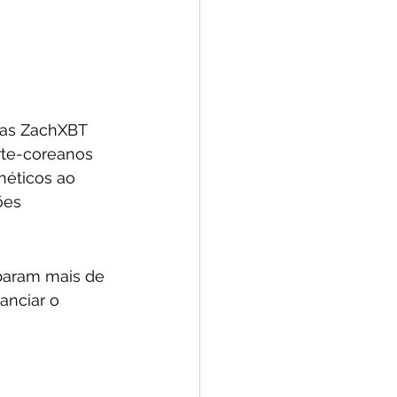
das ZachXBT 
rte-coreanos 
néticos ao 
ões 
baram mais de 
anciar o 