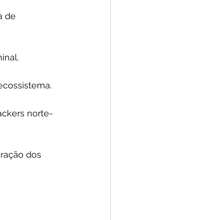
 de 
inal.
 ecossistema.
ackers norte-
ração dos 