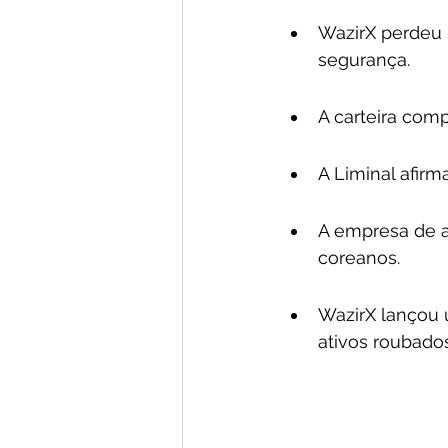
WazirX perdeu
segurança.
A carteira comp
A Liminal afirm
A empresa de a
coreanos.
WazirX lançou 
ativos roubados