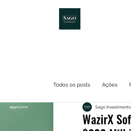
Início
Melhores Livro
Todos os posts
Ações
Sago Investimento
Notícias
ETF
Econ
WazirX So