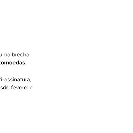
 uma brecha 
iptomoedas
. 
-assinatura, 
esde fevereiro 