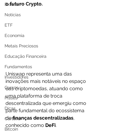
o futuro Crypto.
Exterior
Notícias
ETF
Economia
Metais Preciosos
Educação Financeira
Fundamentos
Uniswap representa uma das 
Investidores
inovações mais notáveis no espaço 
Cursos
das criptomoedas, atuando como 
uma plataforma de troca 
Frases
descentralizada que emergiu como 
Dicas
parte fundamental do ecossistema 
de 
finanças descentralizadas
, 
Carteira
conhecido como 
DeFi
. 
Bitcoin