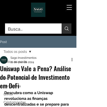
Post
Todos os posts
Sago Investimentos
Todos os posts
11 de mar. de 2024
Uniswap Vale a Pena? Análise
Ações
do Potencial de Investimento
Fundos Imobiliários
em DeFi
Renda Fixa
Descubra como a Uniswap 
Livros
revoluciona as finanças 
Criptomoedas
descentralizadas e se prepare para 