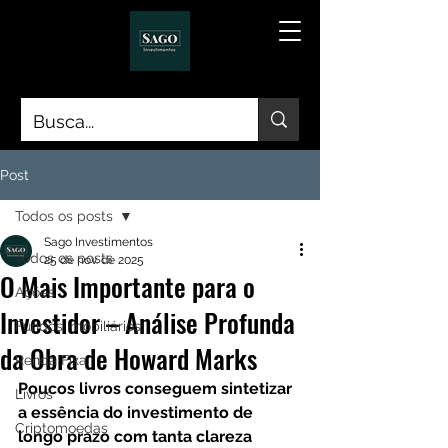
Post
Todos os posts
Sago Investimentos
Todos os posts
25 de nov. de 2025
O Mais Importante para o
Ações
Investidor – Análise Profunda
Fundos Imobiliários
da Obra de Howard Marks
Renda Fixa
Poucos livros conseguem sintetizar 
Livros
a essência do investimento de 
Criptomoedas
longo prazo com tanta clareza 