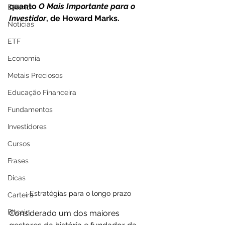
quanto 
O Mais Importante para o 
Exterior
Investidor
, de Howard Marks.
Notícias
ETF
Economia
Metais Preciosos
Educação Financeira
Fundamentos
Investidores
Cursos
Frases
Dicas
Estratégias para o longo prazo
Carteira
Bitcoin
Considerado um dos maiores 