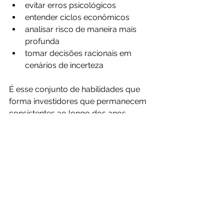
evitar erros psicológicos
entender ciclos econômicos
analisar risco de maneira mais 
profunda
tomar decisões racionais em 
cenários de incerteza
É esse conjunto de habilidades que 
forma investidores que permanecem 
consistentes ao longo dos anos, 
independentemente das mudanças 
do mercado.
Veja nossos artigos com 
recomendações de leitura:
As 7 Maiores Lições do Livro O 
Investidor de Bom Senso, de John 
C. Bogle