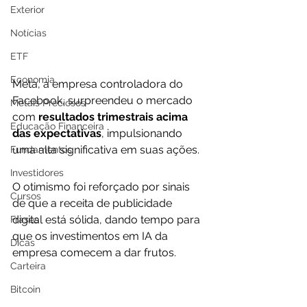
Exterior
Notícias
ETF
Economia
Meta, a empresa controladora do 
Facebook, surpreendeu o mercado 
Metais Preciosos
com 
resultados trimestrais acima 
Educação Financeira
das expectativas
, impulsionando 
uma alta significativa em suas ações. 
Fundamentos
Investidores
O otimismo foi reforçado por sinais 
Cursos
de que a receita de publicidade 
digital está sólida, dando tempo para 
Frases
que os investimentos em IA da 
Dicas
empresa comecem a dar frutos.
Carteira
Bitcoin