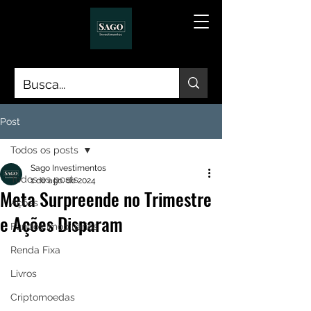
Post
Todos os posts
Sago Investimentos
Todos os posts
1 de ago. de 2024
Meta Surpreende no Trimestre
Ações
e Ações Disparam
Fundos Imobiliários
Renda Fixa
Livros
Criptomoedas