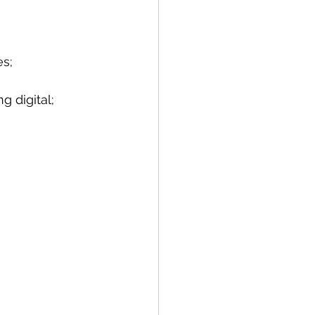
s;
 digital;