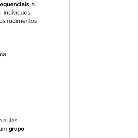
equenciais
, a 
 indivíduos 
os rudimentos 
ma 
 aulas 
 um
 grupo 