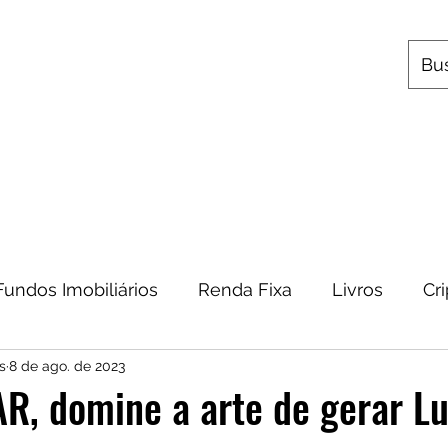
s
Utilitários
Quem Somos
Contato
Fundos Imobiliários
Renda Fixa
Livros
Cr
s
8 de ago. de 2023
omia
Metais Preciosos
Educação Financeira
R, domine a arte de gerar L