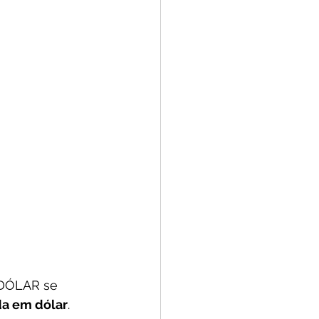
 DÓLAR se 
a em dólar
.