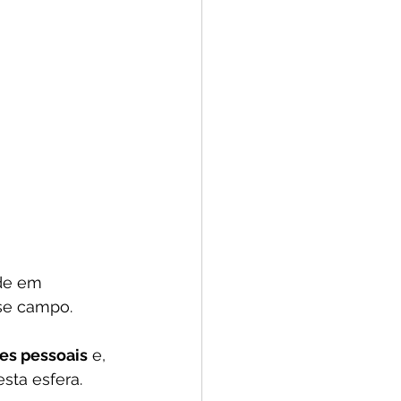
de em 
se campo.  
es pessoais
 e, 
sta esfera.