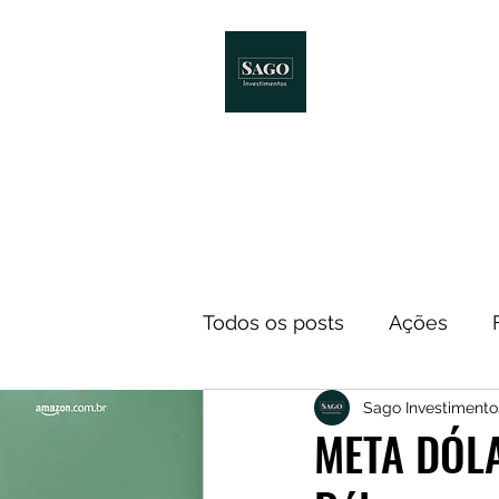
Início
Melhores Livro
Todos os posts
Ações
Sago Investimento
Notícias
ETF
Econ
META DÓLA