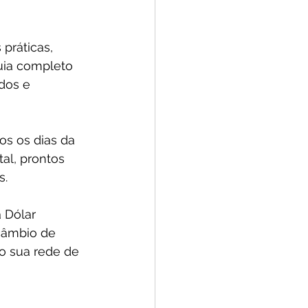
práticas, 
ia completo 
dos e 
os os dias da 
al, prontos 
s.
 Dólar 
câmbio de 
o sua rede de 