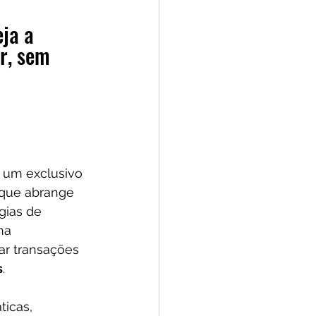
ja a 
r, sem 
 um exclusivo 
que abrange 
gias de 
na 
ar transações 
s
.
icas, 