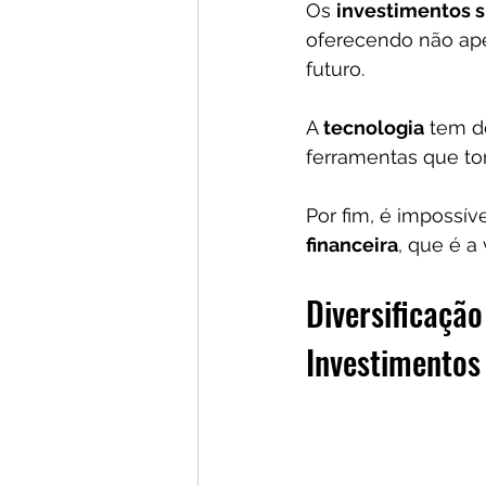
Os 
investimentos s
oferecendo não ape
futuro. 
A 
tecnologia
 tem d
ferramentas que to
Por fim, é impossíve
financeira
, que é a
Diversificação
Investimentos