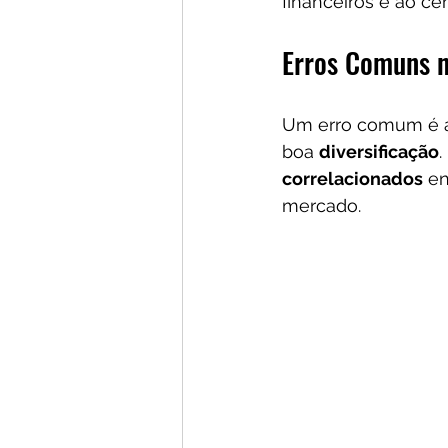
financeiros e ao ce
Erros Comuns n
Um erro comum é acr
boa 
diversificação
.
correlacionados
 en
mercado. 