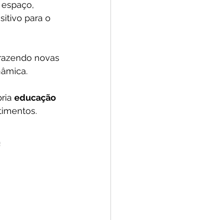
espaço, 
tivo para o 
razendo novas 
âmica. 
ria 
educação 
timentos.
 