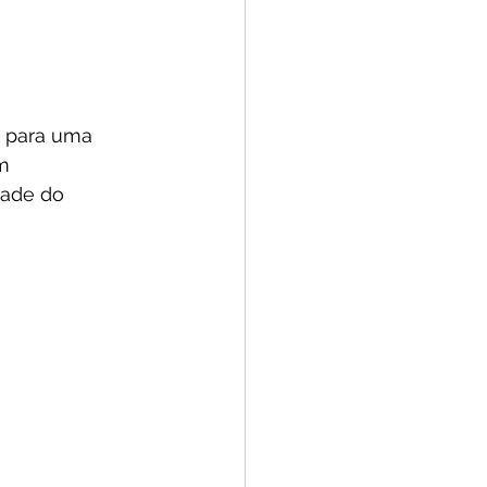
e para uma 
m 
dade do 