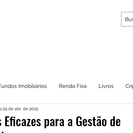
s
Utilitários
Quem Somos
Contato
Fundos Imobiliários
Renda Fixa
Livros
Cr
s
29 de abr. de 2025
omia
Metais Preciosos
Educação Financeira
s Eficazes para a Gestão de