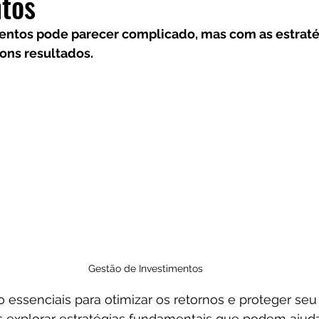
ntos
Frases
Dicas
Carteira
Bitcoin
entos pode parecer complicado, mas com as estratég
ons resultados. 
Gestão de Investimentos
o essenciais para otimizar os retornos e proteger seu
s explorar estratégias fundamentais que podem ajuda