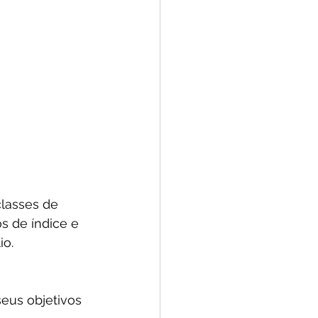
classes de 
s de índice e 
o. 
eus objetivos 