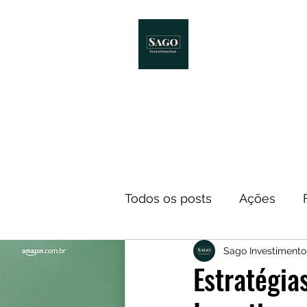
Início
Melhores Livro
Todos os posts
Ações
Sago Investimento
Notícias
ETF
Econ
Estratégia