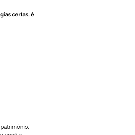
ias certas, é 
 patrimônio. 
r você a 