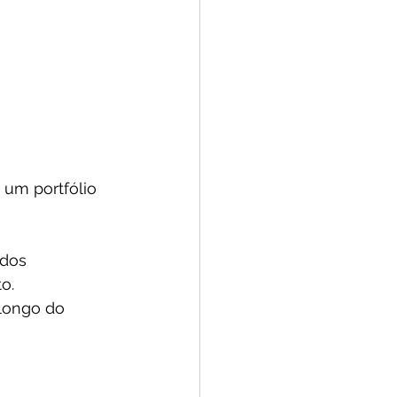
um portfólio 
ndos 
o. 
 longo do 