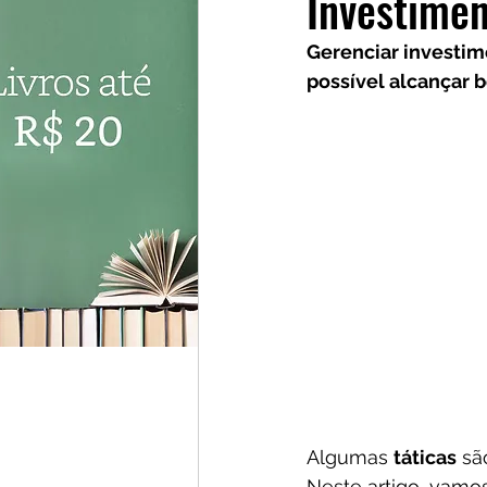
Investime
Investidores
Cursos
Gerenciar investim
possível alcançar b
Algumas 
táticas
 sã
Neste artigo, vamo