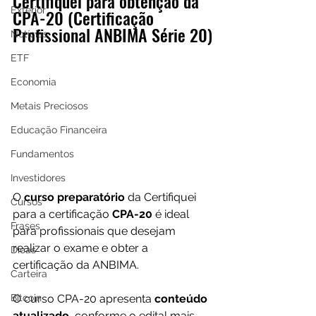
Certifiquei para obtenção da 
Exterior
CPA-20 (Certificação 
Profissional ANBIMA Série 20)
Notícias
ETF
Economia
Metais Preciosos
Educação Financeira
Fundamentos
Investidores
O 
curso preparatório 
da Certifiquei 
Cursos
para a certificação 
CPA-20
 é ideal 
Frases
para profissionais que desejam 
realizar o exame e obter a 
Dicas
certificação da ANBIMA.  
Carteira
O curso CPA-20 apresenta 
conteúdo 
Bitcoin
atualizado
, conforme o edital mais 