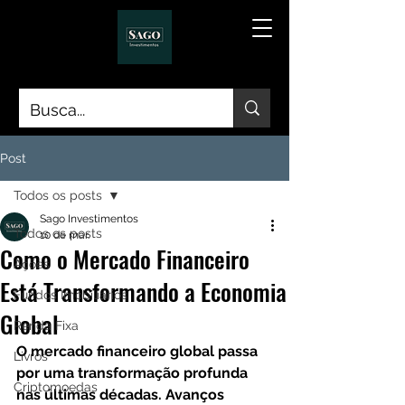
Post
Todos os posts
Sago Investimentos
Todos os posts
10 de mar.
Como o Mercado Financeiro
Ações
Está Transformando a Economia
Fundos Imobiliários
Global
Renda Fixa
O mercado financeiro global passa 
Livros
por uma transformação profunda 
Criptomoedas
nas últimas décadas. Avanços 