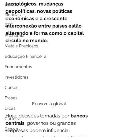
tecnológicos, mudanças 
Exterior
geopolíticas, novas políticas 
Notícias
econômicas e a crescente 
ETF
interconexão entre países estão 
alterando a forma como o capital 
Economia
circula no mundo.
Metais Preciosos
Educação Financeira
Fundamentos
Investidores
Cursos
Frases
Economia global
Dicas
Hoje, decisões tomadas por 
bancos 
Carteira
centrais
, governos ou grandes 
Bitcoin
empresas podem influenciar 