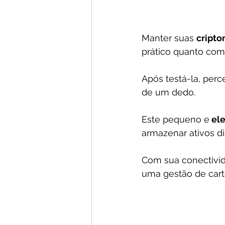
Manter suas 
cript
prático quanto com
Após testá-la, per
de um dedo. 
Este pequeno e
 el
armazenar ativos dig
Com sua conectivi
uma gestão de cart