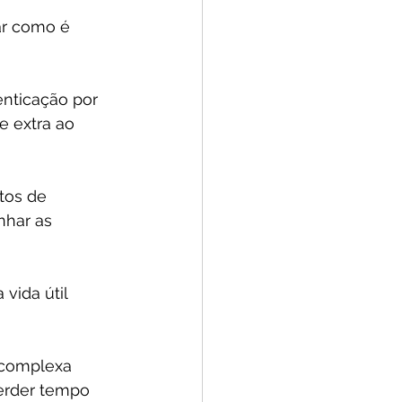
ar como é 
nticação por 
e extra ao 
tos de 
nhar as 
vida útil 
complexa 
erder tempo 