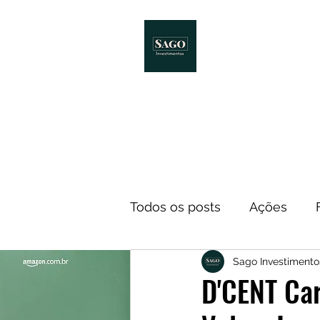
Início
Melhores Livro
Todos os posts
Ações
Sago Investimento
Notícias
ETF
Econ
D'CENT Car