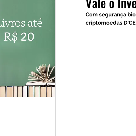
Vale o Inv
Investidores
Cursos
Com segurança biom
criptomoedas D'CEN