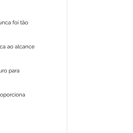
nca foi tão 
ca ao alcance 
uro para 
roporciona 