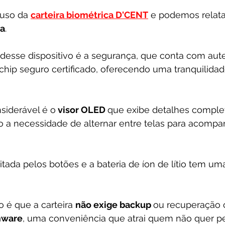
uso da 
carteira biométrica D'CENT
 e podemos relat
ia
. 
esse dispositivo é a segurança, que conta com aute
 chip seguro certificado, oferecendo uma tranquilidad
iderável é o
 visor OLED 
que exibe detalhes comple
o a necessidade de alternar entre telas para acompa
tada pelos botões e a bateria de íon de lítio tem uma 
o é que a carteira 
não exige backup 
ou recuperação 
mware
, uma conveniência que atrai quem não quer p