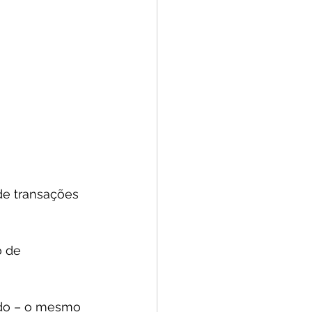
de transações 
 de 
ado – o mesmo 