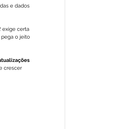
das e dados 
t
 exige certa 
pega o jeito 
atualizações 
e crescer 