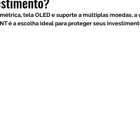
estimento?
Frases
Dicas
Carteira
Bitcoin
étrica, tela OLED e suporte a múltiplas moedas, a c
T é a escolha ideal para proteger seus investiment