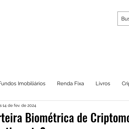
s
Utilitários
Quem Somos
Contato
Fundos Imobiliários
Renda Fixa
Livros
Cr
s
14 de fev. de 2024
omia
Metais Preciosos
Educação Financeira
teira Biométrica de Criptom