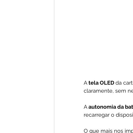
A 
tela OLED 
da car
claramente, sem n
A 
autonomia da bat
recarregar o dispos
O que mais nos imp