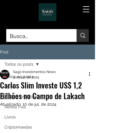
Post
Todos os posts
Sago Investimentos News
Todos os posts
9 de jul. de 2024
Carlos Slim Investe US$ 1,2
Ações
Bilhões no Campo de Lakach
Fundos Imobiliários
Atualizado:
10 de jul. de 2024
Renda Fixa
Livros
Criptomoedas