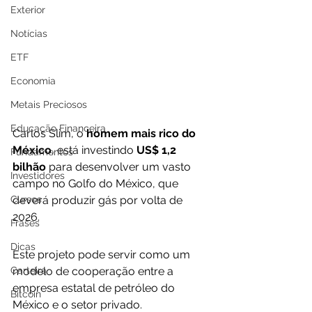
Exterior
Notícias
ETF
Economia
Metais Preciosos
Educação Financeira
Carlos Slim, o 
homem mais rico do 
México
, está investindo 
US$ 1,2 
Fundamentos
bilhão
 para desenvolver um vasto 
Investidores
campo no Golfo do México, que 
Cursos
deverá produzir gás por volta de 
2026. 
Frases
Dicas
Este projeto pode servir como um 
Carteira
modelo de cooperação entre a 
empresa estatal de petróleo do 
Bitcoin
México e o setor privado.