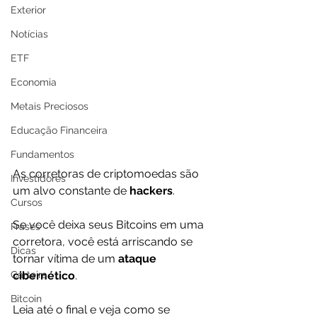
Exterior
Notícias
ETF
Economia
Metais Preciosos
Educação Financeira
Fundamentos
As corretoras de criptomoedas são 
Investidores
um alvo constante de 
hackers
.
Cursos
Se você deixa seus Bitcoins em uma 
Frases
corretora, você está arriscando se 
Dicas
tornar vítima de um 
ataque 
Carteira
cibernético
.
Bitcoin
Leia até o final e veja como se 