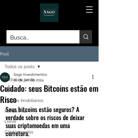
Post
Todos os posts
Sago Investimentos
Todos os posts
26 de jan. de 2024
Cuidado: seus Bitcoins estão em
Ações
Risco
Fundos Imobiliários
Seus bitcoins estão seguros? A 
Renda Fixa
verdade sobre os riscos de deixar 
Livros
suas criptomoedas em uma 
corretora.
Criptomoedas