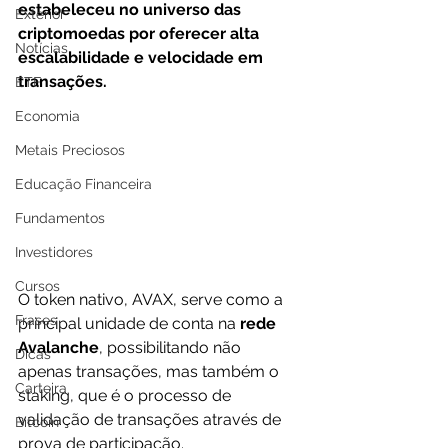
estabeleceu no universo das 
Exterior
criptomoedas por oferecer alta 
Notícias
escalabilidade e velocidade em 
transações. 
ETF
Economia
Metais Preciosos
Educação Financeira
Fundamentos
Investidores
Cursos
O token nativo, AVAX, serve como a 
Frases
principal unidade de conta na 
rede 
Avalanche
, possibilitando não 
Dicas
apenas transações, mas também o 
Carteira
staking, que é o processo de 
validação de transações através de 
Bitcoin
prova de participação. 