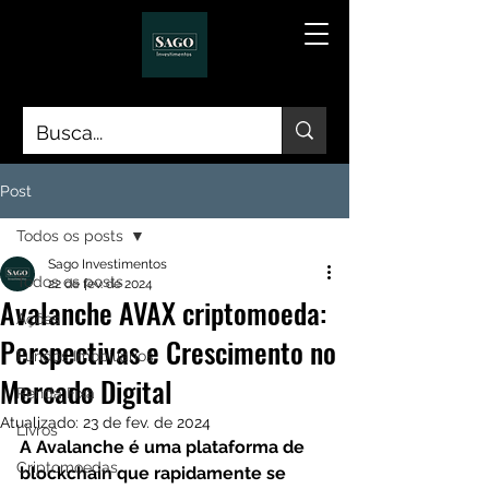
Post
Todos os posts
Sago Investimentos
Todos os posts
22 de fev. de 2024
Avalanche AVAX criptomoeda:
Ações
Perspectivas e Crescimento no
Fundos Imobiliários
Mercado Digital
Renda Fixa
Atualizado:
23 de fev. de 2024
Livros
A Avalanche é uma plataforma de 
Criptomoedas
blockchain que rapidamente se 