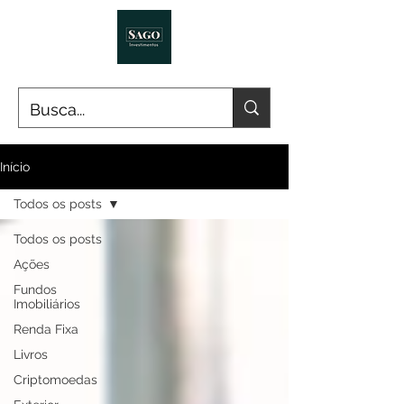
Início
Todos os posts
Todos os posts
Ações
Fundos
Imobiliários
Renda Fixa
Livros
Criptomoedas