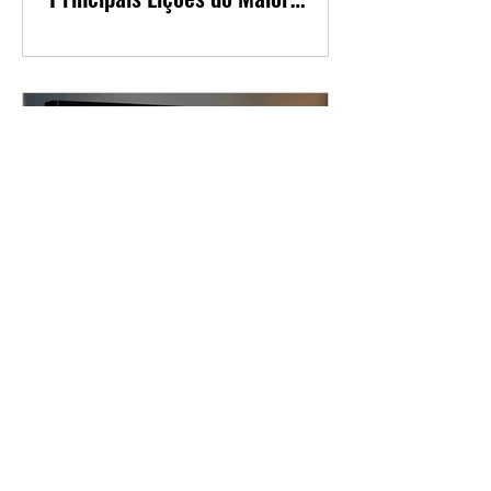
O Tao de Warren Buffett: As
Principais Lições do Maior
Investidor do Mundo
Manual dos Supersinais da
Análise Técnica: Vale a Pena
para Quem Quer Aprender