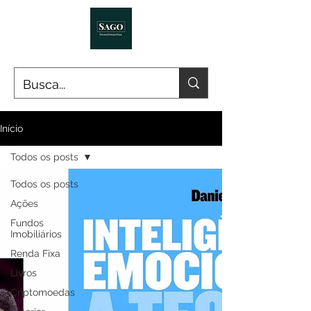
Início
Todos os posts
Todos os posts
Ações
Fundos
Imobiliários
Renda Fixa
Livros
Criptomoedas