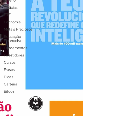
Exterior
Notícias
ETF
Economia
Metais Preciosos
Educação
Financeira
Fundamentos
Investidores
Cursos
Frases
Dicas
Carteira
Bitcoin