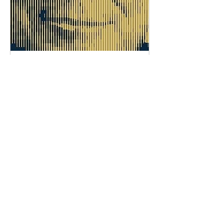
A Sabedoria de Charlie Munger:
Os Modelos Mentais que Todo
Investidor Deveria Conhecer
1
/
21
Inscreva-se Grátis