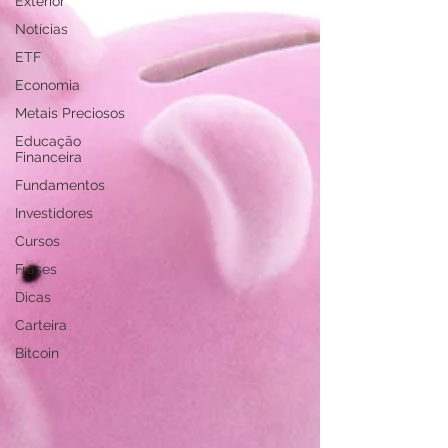
Exterior
Notícias
ETF
Economia
Metais Preciosos
Educação
Financeira
Fundamentos
Investidores
Cursos
Frases
Dicas
Carteira
Bitcoin