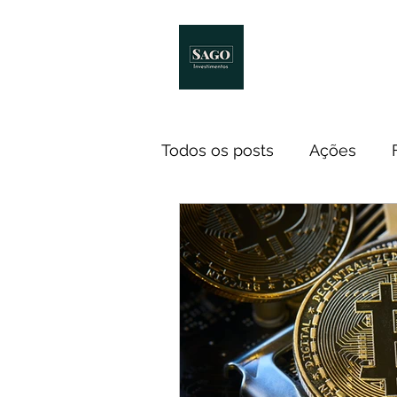
Início
Melhores Livro
Todos os posts
Ações
Notícias
ETF
Econ
Investidores
Cursos