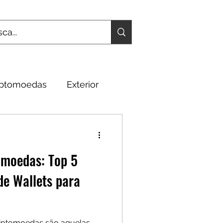
iptomoedas
Exterior
Fundamentos
omoedas: Top 5
de Wallets para
riptomoedas são aquelas