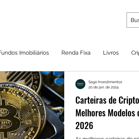
s
Utilitários
Quem Somos
Contato
Fundos Imobiliários
Renda Fixa
Livros
Cr
omia
Metais Preciosos
Educação Financeira
Sago Investimentos
20 de jan. de 2024
Carteiras de Cript
Frases
Dicas
Carteira
Bitcoin
Melhores Modelos 
2026
As melhores carteiras de c