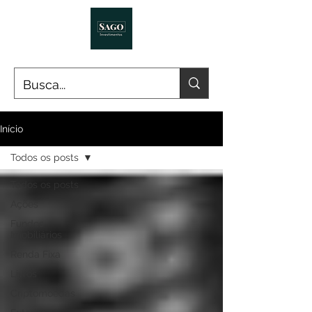
Início
Todos os posts
Todos os posts
Ações
Fundos
Imobiliários
Renda Fixa
Livros
Criptomoedas