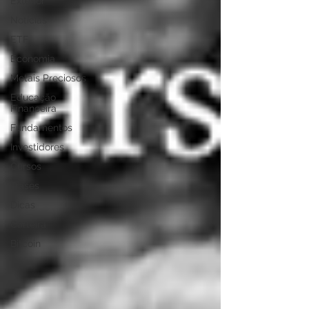
Exterior
Notícias
ETF
Economia
Metais Preciosos
Educação
Financeira
Fundamentos
Investidores
Cursos
Frases
Dicas
Carteira
Bitcoin