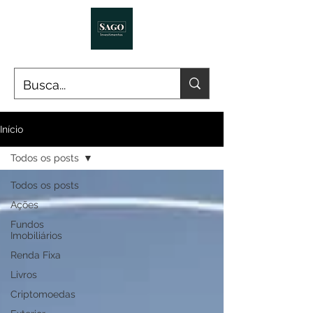
Início
Todos os posts
Todos os posts
Ações
Fundos
Imobiliários
Renda Fixa
Livros
Criptomoedas