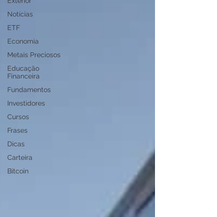
Exterior
Notícias
ETF
Economia
Metais Preciosos
Educação
Financeira
Fundamentos
Investidores
Cursos
Frases
Dicas
Carteira
Bitcoin