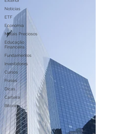
Exterior
Notícias
ETF
Economia
Metais Preciosos
Educação
Financeira
Fundamentos
Investidores
Cursos
Frases
Dicas
Carteira
Bitcoin