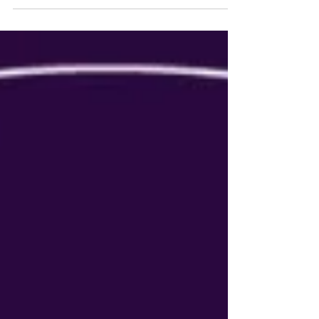
Nucoins. Conheça essa nova ferramenta do
Nubank que facilitará a gestão dos seus
Nucoins.