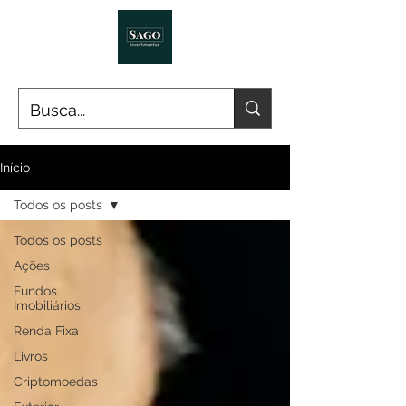
Início
Todos os posts
Todos os posts
Ações
Fundos
Imobiliários
Renda Fixa
Livros
Criptomoedas