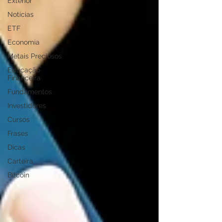
Exterior
Notícias
ETF
Economia
Metais Preciosos
Educação
Financeira
Fundamentos
Investidores
Cursos
Frases
Dicas
Carteira
Bitcoin