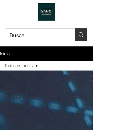
Início
Todos os posts
Todos os posts
Ações
Fundos
Imobiliários
Renda Fixa
Livros
Criptomoedas