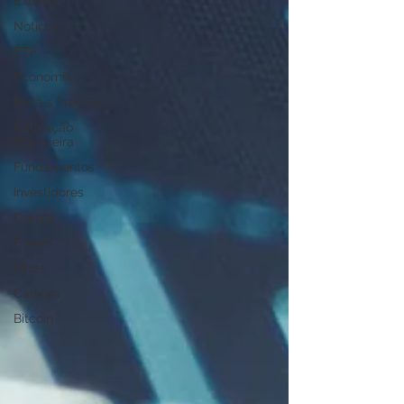
Exterior
Notícias
ETF
Economia
Metais Preciosos
Educação
Financeira
Fundamentos
Investidores
Cursos
Frases
Dicas
Carteira
Bitcoin