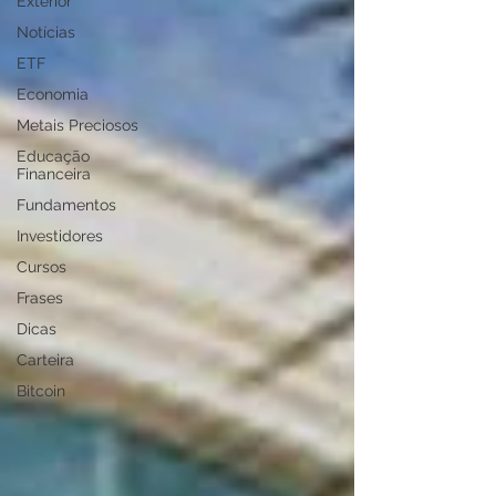
Exterior
Notícias
ETF
Economia
Metais Preciosos
Educação
Financeira
Fundamentos
Investidores
Cursos
Frases
Dicas
Carteira
Bitcoin