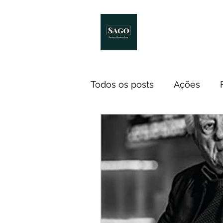
Início
Melhores Livro
Todos os posts
Ações
Notícias
ETF
Econ
Investidores
Cursos