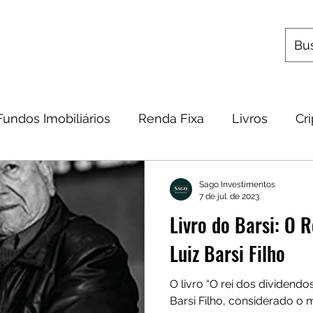
s
Utilitários
Quem Somos
Contato
Fundos Imobiliários
Renda Fixa
Livros
Cr
omia
Metais Preciosos
Educação Financeira
Sago Investimentos
7 de jul. de 2023
Livro do Barsi: O R
Frases
Dicas
Carteira
Bitcoin
Luiz Barsi Filho
O livro “O rei dos dividendos
Barsi Filho, considerado o m