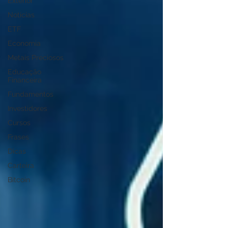
Exterior
Notícias
ETF
Economia
Metais Preciosos
Educação
Financeira
Fundamentos
Investidores
Cursos
Frases
Dicas
Carteira
Bitcoin