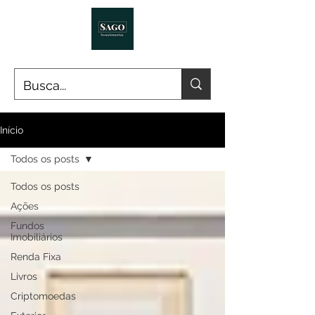
Início
Todos os posts
Todos os posts
Ações
Fundos
Imobiliários
Renda Fixa
Livros
Criptomoedas