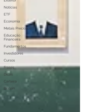
Exterior
Notícias
ETF
Economia
Metais Preciosos
Educação
Financeira
Fundamentos
Investidores
Cursos
Frases
Dicas
Carteira
Bitcoin