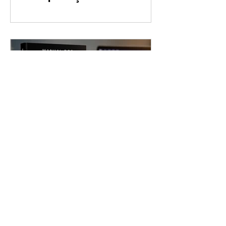
Principais Lições do Maior
Investidor do Mundo
Manual dos Supersinais da
Análise Técnica: Vale a Pena
para Quem Quer Aprender