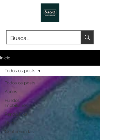
Início
Todos os posts
Todos os posts
Ações
Fundos
Imobiliários
Renda Fixa
Livros
Criptomoedas