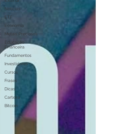
Exterior
Notícias
ETF
Economia
Metais Preciosos
Educação
Financeira
Fundamentos
Investidores
Cursos
Frases
Dicas
Carteira
Bitcoin