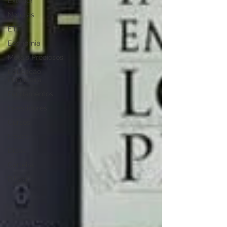
Exterior
Notícias
ETF
Economia
Metais Preciosos
Educação
Financeira
Fundamentos
Investidores
Cursos
Frases
Dicas
Carteira
Bitcoin