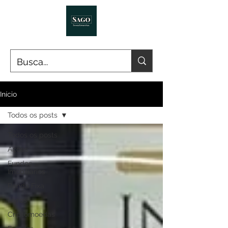
Início
Todos os posts
Todos os posts
Ações
Fundos
Imobiliários
Renda Fixa
Livros
Criptomoedas