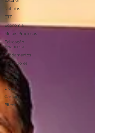
Exterior
Notícias
ETF
Economia
Metais Preciosos
Educação
Financeira
Fundamentos
Investidores
Cursos
Frases
Dicas
Carteira
Bitcoin