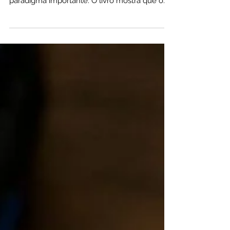
Dívidas
Em Crédito Vale Mais que Dinheiro, Eduardo
Augusto Sousa propõe uma quebra de
paradigma importante. O livro mostra que o
problema não está no crédito em si, mas na
forma como ele é utilizado. Ao longo da
leitura, o autor explica como dívidas bem
estruturadas podem ser usadas para gerar
ativos, aumentar patrimônio e acelerar
resultados, especialmente no mercado
imobiliário. A mensagem central é clara:
crédito sem planejamento destrói. Crédito
com estratégia constrói.