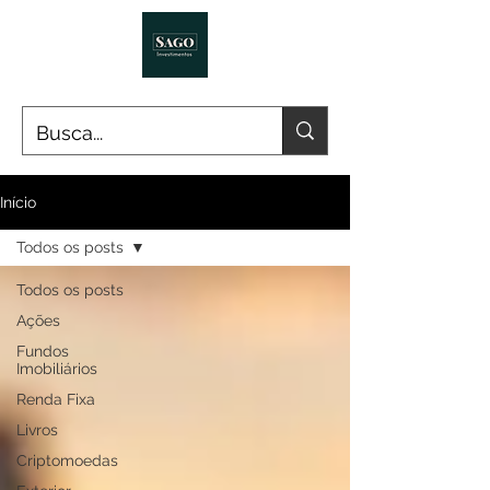
Início
Todos os posts
Todos os posts
Ações
Fundos
Imobiliários
Renda Fixa
Livros
Criptomoedas