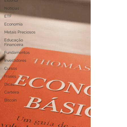
Exterior
Notícias
ETF
Economia
Metais Preciosos
Educação
Financeira
Fundamentos
Investidores
Cursos
Frases
Dicas
Carteira
Bitcoin