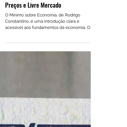
13 de jan
O Mínimo sobre Economia: As 7 Ideias
Essenciais para Entender Mercados,
Preços e Livre Mercado
O Mínimo sobre Economia, de Rodrigo
Constantino, é uma introdução clara e
acessível aos fundamentos da economia. O
livro explica, sem jargões, conceitos como
escassez, preços, lucro, livre mercado e
incentivos, ajudando o leitor a entender como
os mercados funcionam e por que escolhas
econômicas têm consequências reais no dia a
dia.