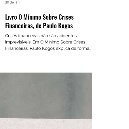
20 de jan
Livro O Mínimo Sobre Crises
Financeiras, de Paulo Kogos
Crises financeiras não são acidentes
imprevisíveis. Em O Mínimo Sobre Crises
Financeiras, Paulo Kogos explica de forma
direta por que colapsos econômicos se
repetem, como o dinheiro perde valor ao
longo do tempo e quais mecanismos
institucionais corroem poupança, empregos e
patrimônio. Uma leitura introdutória para
quem quer entender as causas reais das
crises e proteger melhor suas decisões
financeiras.