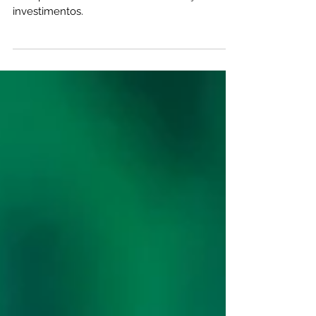
Os juros compostos são uma das ferramentas
mais poderosas no mundo das finanças e dos
investimentos.