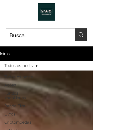
Início
Todos os posts
Todos os posts
Ações
Fundos
Imobiliários
Renda Fixa
Livros
Criptomoedas