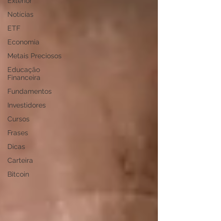
Exterior
Notícias
ETF
Economia
Metais Preciosos
Educação
Financeira
Fundamentos
Investidores
Cursos
Frases
Dicas
Carteira
Bitcoin