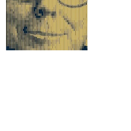
A Sabedoria de Charlie Munger:
Os Modelos Mentais que Todo
Investidor Deveria Conhecer
1
/
21