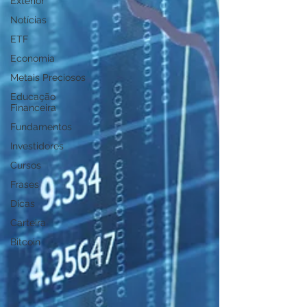
Exterior
Notícias
ETF
Economia
Metais Preciosos
Educação
Financeira
Fundamentos
Investidores
Cursos
Frases
Dicas
Carteira
Bitcoin