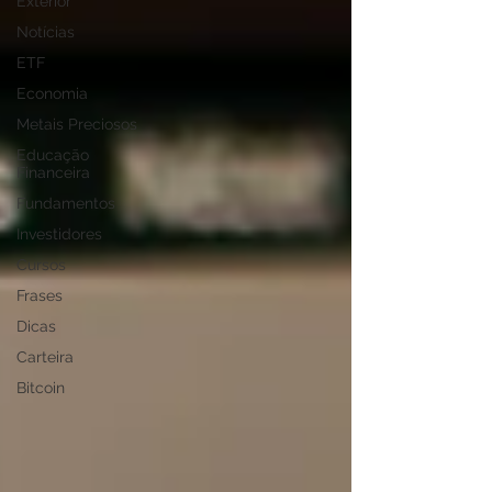
Exterior
Notícias
ETF
Economia
Metais Preciosos
Educação
Financeira
Fundamentos
Investidores
Cursos
Frases
Dicas
Carteira
Bitcoin