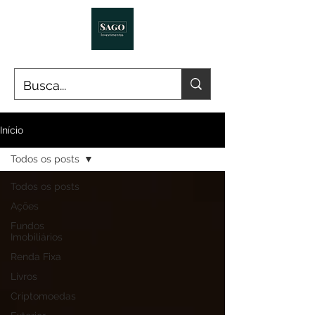
Início
Todos os posts
Todos os posts
Ações
Fundos
Imobiliários
Renda Fixa
Livros
Criptomoedas