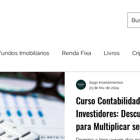
s
Utilitários
Quem Somos
Contato
Fundos Imobiliários
Renda Fixa
Livros
Cr
omia
Metais Preciosos
Educação Financeira
Sago Investimentos
23 de fev. de 2024
Curso Contabilidad
Frases
Dicas
Carteira
Bitcoin
Investidores: Desc
para Multiplicar s
Domine a linguagem dos ne