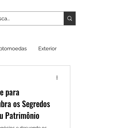
iptomoedas
Exterior
Fundamentos
e para
ubra os Segredos
eu Patrimônio
gócios e desvende os