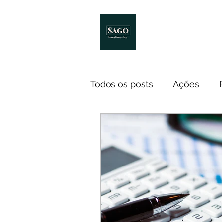
Início
Melhores Livro
Todos os posts
Ações
Notícias
ETF
Econ
Investidores
Cursos