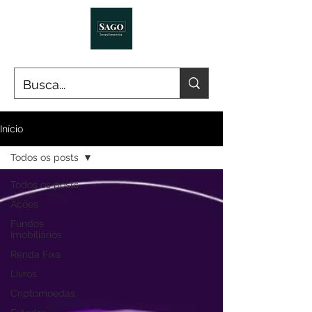
Início
Todos os posts
Todos os posts
Ações
Fundos
Imobiliários
Renda Fixa
Livros
Criptomoedas