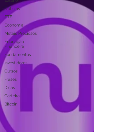
Exterior
Notícias
ETF
Economia
Metais Preciosos
Educação
Financeira
Fundamentos
Investidores
Cursos
Frases
Dicas
Carteira
Bitcoin