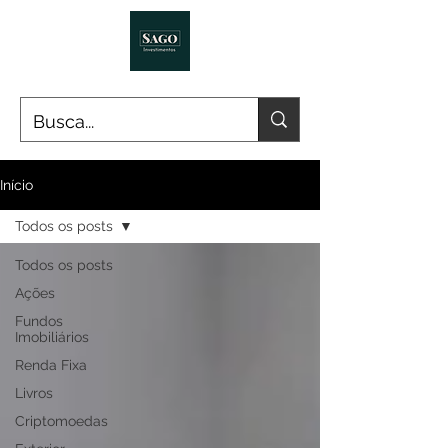
Início
Todos os posts
Todos os posts
Ações
Fundos
Imobiliários
Renda Fixa
Livros
Criptomoedas