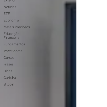
Exterior
Notícias
ETF
Economia
Metais Preciosos
Educação
Financeira
Fundamentos
Investidores
Cursos
Frases
Dicas
Carteira
Bitcoin