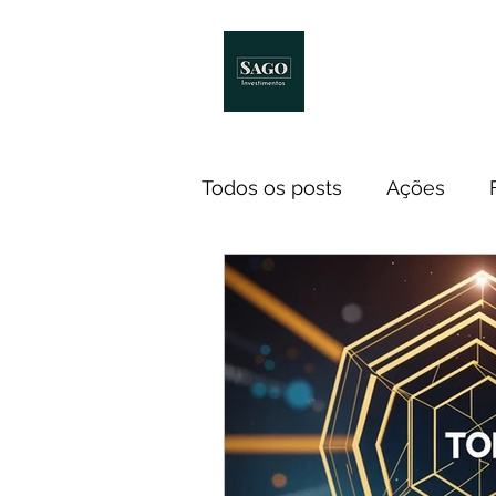
Início
Melhores Livro
Todos os posts
Ações
Notícias
ETF
Econ
Investidores
Cursos