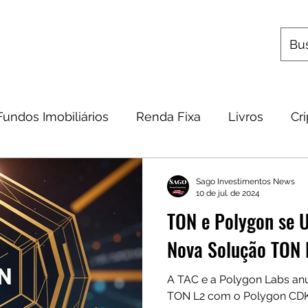
s
Utilitários
Quem Somos
Contato
Fundos Imobiliários
Renda Fixa
Livros
Cr
omia
Metais Preciosos
Educação Financeira
Sago Investimentos News
10 de jul. de 2024
TON e Polygon se 
Frases
Dicas
Carteira
Bitcoin
Nova Solução TON 
A TAC e a Polygon Labs an
TON L2 com o Polygon CDK