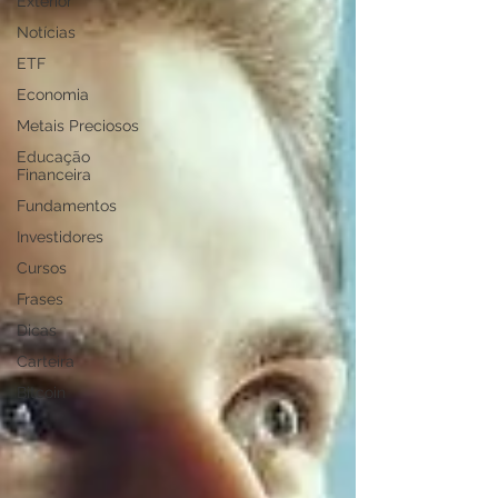
Exterior
Notícias
ETF
Economia
Metais Preciosos
Educação
Financeira
Fundamentos
Investidores
Cursos
Frases
Dicas
Carteira
Bitcoin