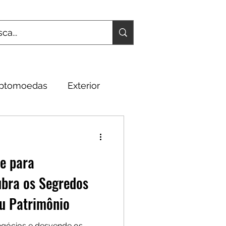
iptomoedas
Exterior
Fundamentos
e para
ubra os Segredos
eu Patrimônio
gócios e desvende os