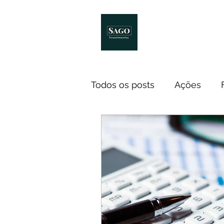
Início
Melhores Livro
Todos os posts
Ações
Notícias
ETF
Econ
Investidores
Cursos