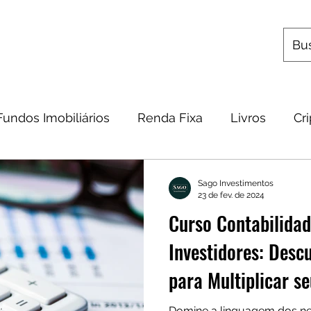
s
Utilitários
Quem Somos
Contato
Fundos Imobiliários
Renda Fixa
Livros
Cr
omia
Metais Preciosos
Educação Financeira
Sago Investimentos
23 de fev. de 2024
Curso Contabilidad
Frases
Dicas
Carteira
Bitcoin
Investidores: Desc
para Multiplicar s
Domine a linguagem dos ne