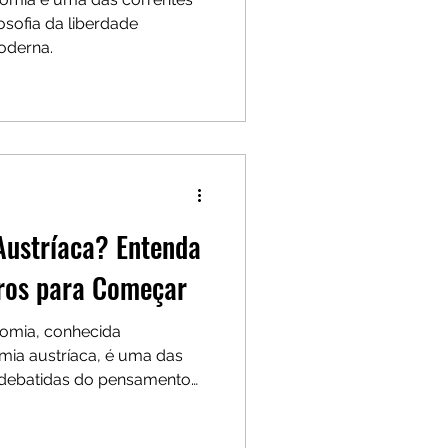
osofia da liberdade
oderna.
Austríaca? Entenda
vros para Começar
nomia, conhecida
ia austríaca, é uma das
e debatidas do pensamento