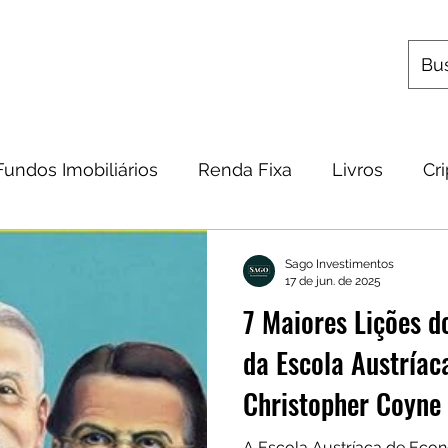
s
Utilitários
Quem Somos
Contato
Fundos Imobiliários
Renda Fixa
Livros
Cr
omia
Metais Preciosos
Educação Financeira
Sago Investimentos
17 de jun. de 2025
7 Maiores Lições do
Frases
Dicas
Carteira
Bitcoin
da Escola Austríac
Christopher Coyne 
A Escola Austríaca de Eco