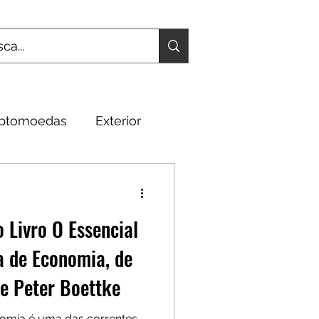
iptomoedas
Exterior
Fundamentos
 Livro O Essencial
a de Economia, de
e Peter Boettke
nomia é uma das correntes