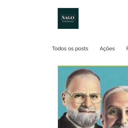
Início
Melhores Livro
Todos os posts
Ações
Notícias
ETF
Econ
Investidores
Cursos