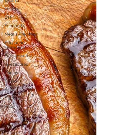
Exterior
Notícias
ETF
Economia
Metais Preciosos
Educação
Financeira
Fundamentos
Investidores
Cursos
Frases
Dicas
Carteira
Bitcoin