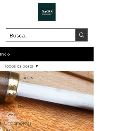
Início
Todos os posts
Todos os posts
Ações
Fundos
Imobiliários
Renda Fixa
Livros
Criptomoedas