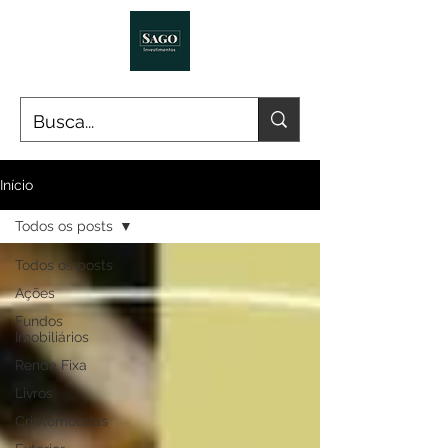
Início
Todos os posts
Todos os posts
Ações
Fundos
Imobiliários
Renda Fixa
Livros
Criptomoedas