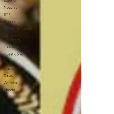
Exterior
Notícias
ETF
Economia
Metais Preciosos
Educação
Financeira
Fundamentos
Investidores
Cursos
Frases
Dicas
Carteira
Bitcoin