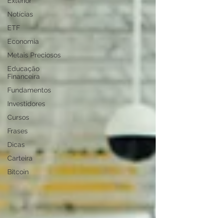
Exterior
Notícias
ETF
Economia
Metais Preciosos
Educação
Financeira
Fundamentos
Investidores
Cursos
Frases
Dicas
Carteira
Bitcoin