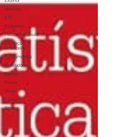
Exterior
Notícias
ETF
Economia
Metais Preciosos
Educação
Financeira
Fundamentos
Investidores
Cursos
Frases
Dicas
Carteira
Bitcoin